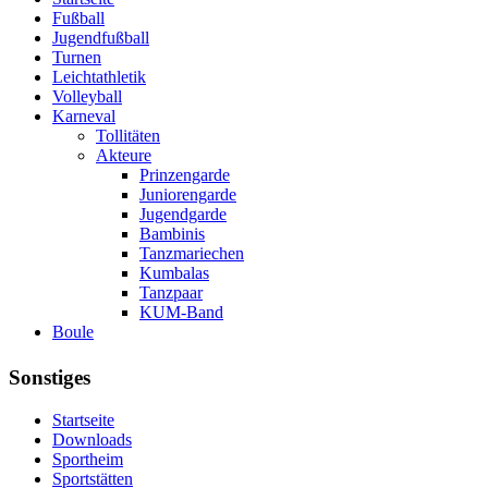
Fußball
Jugendfußball
Turnen
Leichtathletik
Volleyball
Karneval
Tollitäten
Akteure
Prinzengarde
Juniorengarde
Jugendgarde
Bambinis
Tanzmariechen
Kumbalas
Tanzpaar
KUM-Band
Boule
Sonstiges
Startseite
Downloads
Sportheim
Sportstätten