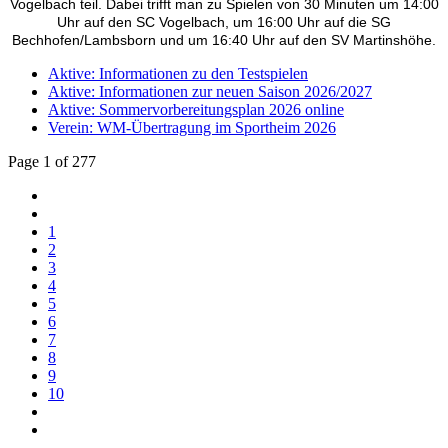
Vogelbach teil. Dabei trifft man zu Spielen von 30 Minuten um 14:00
Uhr auf den SC Vogelbach, um 16:00 Uhr auf die SG
Bechhofen/Lambsborn und um 16:40 Uhr auf den SV Martinshöhe.
Aktive: Informationen zu den Testspielen
Aktive: Informationen zur neuen Saison 2026/2027
Aktive: Sommervorbereitungsplan 2026 online
Verein: WM-Übertragung im Sportheim 2026
Page 1 of 277
1
2
3
4
5
6
7
8
9
10