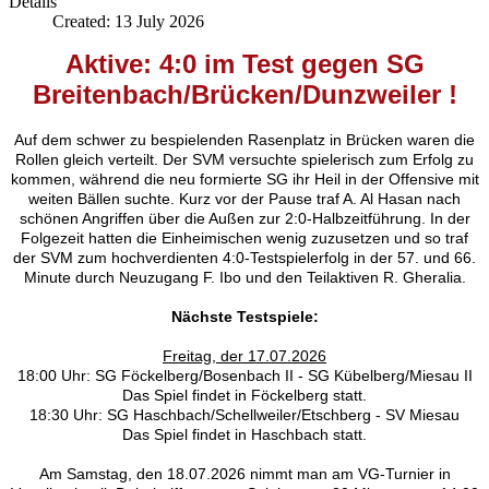
Details
Created: 13 July 2026
Aktive: 4:0 im Test gegen SG
Breitenbach/Brücken/Dunzweiler !
Auf dem schwer zu bespielenden Rasenplatz in Brücken waren die
Rollen gleich verteilt. Der SVM versuchte spielerisch zum Erfolg zu
kommen, während die neu formierte SG ihr Heil in der Offensive mit
weiten Bällen suchte. Kurz vor der Pause traf A. Al Hasan nach
schönen Angriffen über die Außen zur 2:0-Halbzeitführung. In der
Folgezeit hatten die Einheimischen wenig zuzusetzen und so traf
der SVM zum hochverdienten 4:0-Testspielerfolg in der 57. und 66.
Minute durch Neuzugang F. Ibo und den Teilaktiven R. Gheralia.
Nächste Testspiele:
Freitag, der 17.07.2026
18:00 Uhr: SG Föckelberg/Bosenbach II - SG Kübelberg/Miesau II
Das Spiel findet in Föckelberg statt.
18:30 Uhr: SG Haschbach/Schellweiler/Etschberg - SV Miesau
Das Spiel findet in Haschbach statt.
Am Samstag, den 18.07.2026 nimmt man am VG-Turnier in