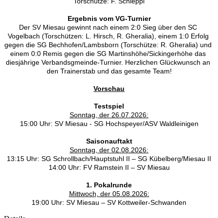
Torschütze: F. Schleppi
Ergebnis vom VG-Turnier
Der SV Miesau gewinnt nach einem 2:0 Sieg über den SC 
Vogelbach (Torschützen: L. Hirsch, R. Gheralia), einem 1:0 Erfolg 
gegen die SG Bechhofen/Lambsborn (Torschütze: R. Gheralia) und 
einem 0:0 Remis gegen die SG Martinshöhe/Sickingerhöhe das 
diesjährige Verbandsgmeinde-Turnier. Herzlichen Glückwunsch an 
den Trainerstab und das gesamte Team!
Vorschau
Testspiel
Sonntag, der 26.07.2026:
15:00 Uhr: SV Miesau - SG Hochspeyer/ASV Waldleinigen
Saisonauftakt
Sonntag, der 02.08.2026:
13:15 Uhr: SG Schrollbach/Hauptstuhl II – SG Kübelberg/Miesau II
14:00 Uhr: FV Ramstein II – SV Miesau
1. Pokalrunde
Mittwoch, der 05.08.2026:
19:00 Uhr: SV Miesau – SV Kottweiler-Schwanden