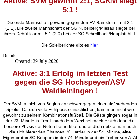
Aktive: SVM gewinnt 2:1, SGKM siegt
5:1
!
Die erste Mannschaft gewann gegen den FV Ramstein II mit 2:1
(1:1). Die zweite Mannschaft der SG Kübelberg/Miesau siegte bei
ihrem Debüt klar mit 5:1 (2:0) bei der SG Schrollbach/Hauptstuhl II.
Die Spielberichte gibt es
hier
.
Details
Created: 29 July 2026
Aktive: 3:1 Erfolg im letzten Test
gegen die SG Hochspeyer/ASV
Waldleiningen !
Der SVM tat sich von Beginn an schwer gegen einen tief stehenden
Spieler. Da sich viele Fehlpässe einschlichen, kam man nicht wie
gewohnt zu seinem Kombinationsfußball. Die Gäste gingen sogar in
der 23. Minute in Front. nach dem Wechsel machte sich dann die
bessere Physis der Roten bemerkbar und endlich nutzte man auch
die sich bietenden Chancen. Y. Harder in der 54. Minute, eine
Eigentor des SG-Keepers in der 74. Minute und ein Treffer von A. Al